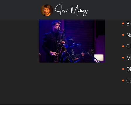
B
No
C
M
D
C