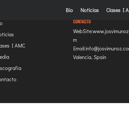
Bio
Noticias
Clases I 
Contacto
io
WebSite:www.josvimunoz
ticias
m
lases I AMC
Email:info@josvimunoz.c
edia
Valencia, Spain
iscografía
ontacto